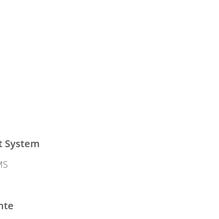
 System
MS
hte