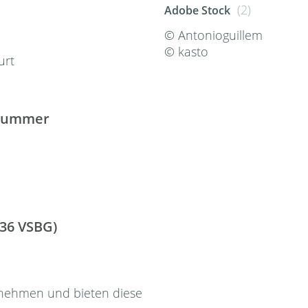
(2)
Adobe Stock
©
Antonioguillem
©
kasto
urt
snummer
 36 VSBG)
zunehmen und bieten diese